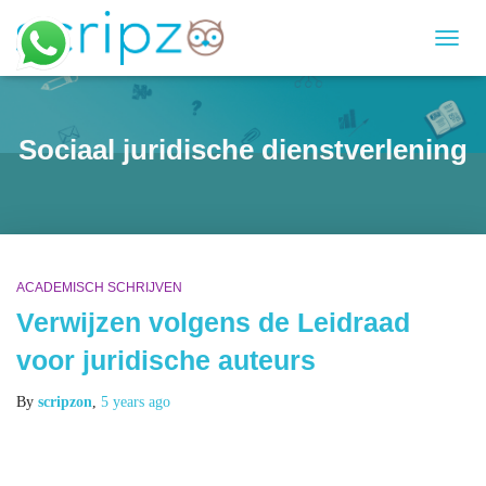
TOGG
NAVI
Sociaal juridische dienstverlening
ACADEMISCH SCHRIJVEN
Verwijzen volgens de Leidraad
voor juridische auteurs
By
scripzon
,
5 years
ago